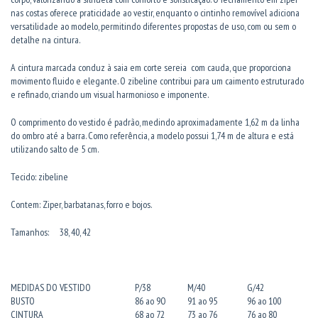
nas costas oferece praticidade ao vestir, enquanto o cintinho removível adiciona
versatilidade ao modelo, permitindo diferentes propostas de uso, com ou sem o
detalhe na cintura.
A cintura marcada conduz à saia em corte sereia com cauda, que proporciona
movimento fluido e elegante. O zibeline contribui para um caimento estruturado
e refinado, criando um visual harmonioso e imponente.
O comprimento do vestido é padrão, medindo aproximadamente 1,62 m da linha
do ombro até a barra. Como referência, a modelo possui 1,74 m de altura e está
utilizando salto de 5 cm.
Tecido: zibeline
Contem: Ziper, barbatanas, forro e bojos.
Tamanhos: 38, 40, 42
MEDIDAS DO VESTIDO
P/38
M/40
G/42
BUSTO
86 ao 9O
91 ao 95
96 ao 100
CINTURA
68 ao 72
73 ao 76
76 ao 80