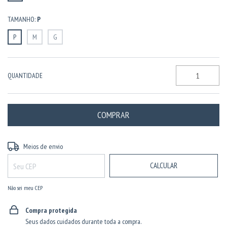
TAMANHO:
P
P
M
G
QUANTIDADE
ALTERAR CEP
Entregas para o CEP:
Meios de envio
CALCULAR
Não sei meu CEP
Compra protegida
Seus dados cuidados durante toda a compra.