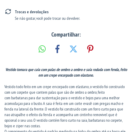
Trocas e devoluções
Se não gostar, você pode trocar ou devolver.
Compartilhar:
Vestido tomara que caia com palas de ombro a ombro e saia rodada com fenda, feito
em um crepe encorpado com elastano.
Vestido todo feito em um crepe encorpado com elastano, o vestido foi construido
com um corpete que contem palas que são de ombro a ombro, feito
com barbatanas para dar sustentação para o vestido e bojos para uma melhor
acomodaçao para o busto. A saia é feita em um corte evasê com pregas macho e
fenda na lateral da frente. O vestido foi construido com um forro curto para que
nao atrapalhe o efeito da fenda e acompanha um cintinho removivel que é
opcional o seu uso. O vestido contém forro curto na saia, barbatanas no corpete,
bojos e ziper nas costas.
O comprimento do vestido é padrão, medindo na linha do ombro até na barra ele