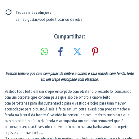
Trocas e devoluções
Se não gostar, você pode trocar ou devolver.
Compartilhar:
Vestido tomara que caia com palas de ombro a ombro e saia rodada com fenda, feito
em um crepe encorpado com elastano.
Vestido todo feito em um crepe encorpado com elastano, o vestido foi construido
com um corpete que contem palas que são de ombro a ombro, feito
com barbatanas para dar sustentação para o vestido e bojos para uma melhor
acomodaçao para o busto. A saia é feita em um corte evasê com pregas macho e
fenda na lateral da frente. O vestido foi construido com um forro curto para que
nao atrapalhe o efeito da fenda e acompanha um cintinho removivel que é
opcional o seu uso. O vestido contém forro curto na saia, barbatanas no corpete,
bojos e ziper nas costas.
O comprimento do vestido é padrão, medindo na linha do ombro até na barra ele