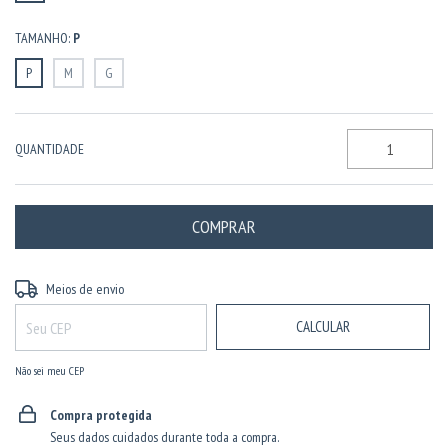
TAMANHO:
P
P
M
G
QUANTIDADE
ALTERAR CEP
Entregas para o CEP:
Meios de envio
CALCULAR
Não sei meu CEP
Compra protegida
Seus dados cuidados durante toda a compra.