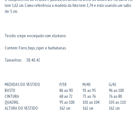
tem 1,62 cm. Como referência a modelo da foto tem 1,74 e está usando um salto
de 5 cm.
Tecido: crepe encorpado com elastano
Contem: Forro, bojo, ziper e barbatanas.
Tamanhos: 38, 40, 42
MEDIDAS DO VESTIDO
P/38
M/40
G/42
BUSTO
86 ao 9O
91 ao 95
96 ao 100
CINTURA
68 ao 72
73 ao 76
76 ao 80
QUADRIL
95 ao 100
101 ao 104
105 ao 110
ALTURA DO VESTIDO
162 cm
162 cm
162 cm